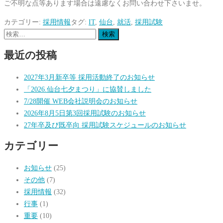
ご不明な点等あります場合は遠慮なくお問い合わせ下さいませ。
カテゴリー:
採用情報
タグ:
IT
,
仙台
,
就活
,
採用試験
検
索:
最近の投稿
2027年3月新卒等 採用活動終了のお知らせ
「2026.仙台七夕まつり」に協賛しました
7/28開催 WEB会社説明会のお知らせ
2026年8月5日第3回採用試験のお知らせ
27年卒及び既卒向 採用試験スケジュールのお知らせ
カテゴリー
お知らせ
(25)
その他
(7)
採用情報
(32)
行事
(1)
重要
(10)