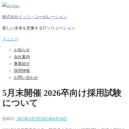
コ
ン
株式会社イッツ・コーポレーション
テ
ン
新しい未来を想像するITソリューション
ツ
メニュー
へ
ス
お知らせ
キ
会社案内
ッ
事業紹介
プ
採用情報
お問い合わせ
5月末開催 2026卒向け採用試験
について
投稿日:
2025年3月3日
2025年6月26日