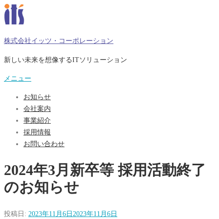
コ
ン
テ
株式会社イッツ・コーポレーション
ン
ツ
新しい未来を想像するITソリューション
へ
メニュー
ス
キ
お知らせ
ッ
会社案内
プ
事業紹介
採用情報
お問い合わせ
2024年3月新卒等 採用活動終了
のお知らせ
投稿日:
2023年11月6日
2023年11月6日