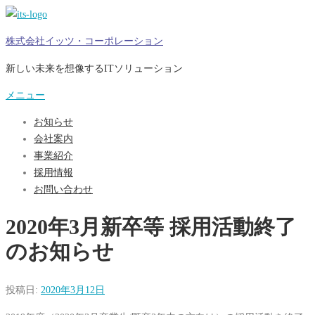
コ
ン
株式会社イッツ・コーポレーション
テ
ン
新しい未来を想像するITソリューション
ツ
メニュー
へ
ス
お知らせ
キ
会社案内
ッ
事業紹介
プ
採用情報
お問い合わせ
2020年3月新卒等 採用活動終了
のお知らせ
投稿日:
2020年3月12日