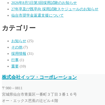
2026年8月5日第3回採用試験のお知らせ
27年卒及び既卒向 採用試験スケジュールのお知らせ
仙台市奨学金返還支援について
カテゴリー
お知らせ
(25)
その他
(7)
採用情報
(31)
行事
(1)
重要
(10)
株式会社イッツ・コーポレーション
〒980－0811
宮城県仙台市青葉区一番町３丁目３番１６号
オー・エックス芭蕉の辻ビル４階