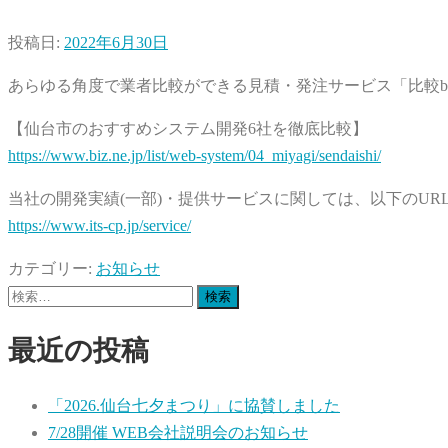
投稿日:
2022年6月30日
あらゆる角度で業者比較ができる見積・発注サービス「比較b
【仙台市のおすすめシステム開発6社を徹底比較】
https://www.biz.ne.jp/list/web-system/04_miyagi/sendaishi/
当社の開発実績(一部)・提供サービスに関しては、以下のUR
https://www.its-cp.jp/service/
カテゴリー:
お知らせ
検
索:
最近の投稿
「2026.仙台七夕まつり」に協賛しました
7/28開催 WEB会社説明会のお知らせ