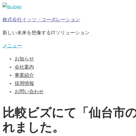
コ
ン
株式会社イッツ・コーポレーション
テ
ン
新しい未来を想像するITソリューション
ツ
メニュー
へ
ス
お知らせ
キ
会社案内
ッ
事業紹介
プ
採用情報
お問い合わせ
比較ビズにて「仙台市の
れました。